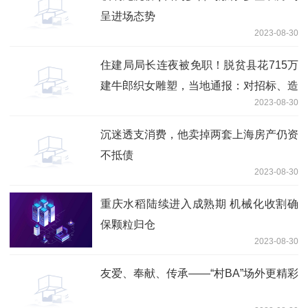
呈进场态势
2023-08-30
住建局局长连夜被免职！脱贫县花715万
建牛郎织女雕塑，当地通报：对招标、造
2023-08-30
价全面审查
沉迷透支消费，他卖掉两套上海房产仍资
不抵债
2023-08-30
重庆水稻陆续进入成熟期 机械化收割确
保颗粒归仓
2023-08-30
友爱、奉献、传承——“村BA”场外更精彩